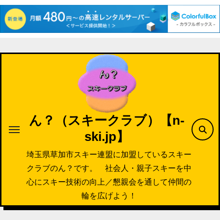
内
容
を
ス
キ
ッ
ん？（スキークラブ）【n-
プ
ski.jp】
埼玉県草加市スキー連盟に加盟しているスキー
クラブのん？です。 社会人・親子スキーを中
心にスキー技術の向上／懇親会を通して仲間の
輪を広げよう！