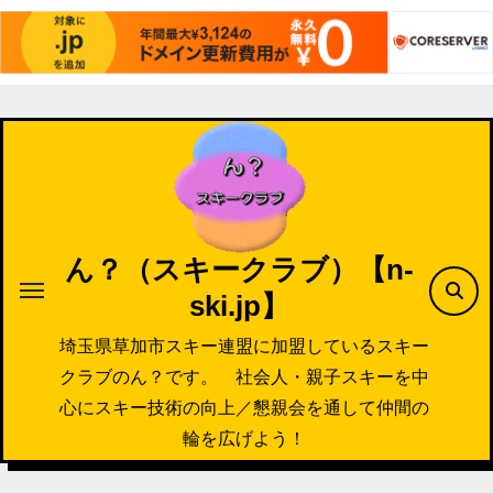
内
容
を
ス
キ
ッ
ん？（スキークラブ）【n-
プ
ski.jp】
埼玉県草加市スキー連盟に加盟しているスキー
クラブのん？です。 社会人・親子スキーを中
心にスキー技術の向上／懇親会を通して仲間の
輪を広げよう！