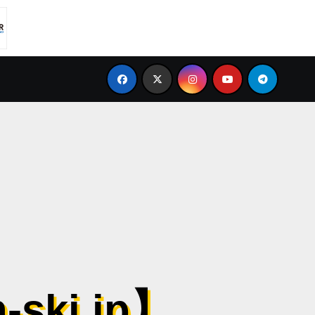
者 理論勉強会＆講習会（確定版）
お知らせ 2015/6/11
ki.jp】