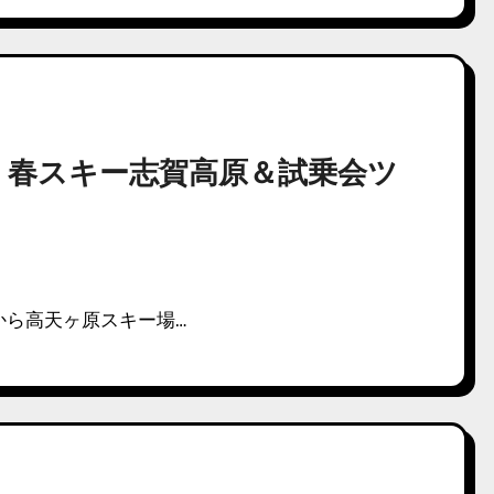
4-05 春スキー志賀高原＆試乗会ツ
から高天ヶ原スキー場…