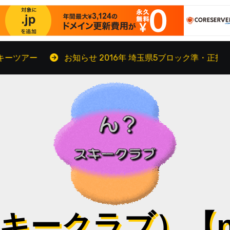
ー
お知らせ 2016年 埼玉県5ブロック準・正指導員受験
ークラブ）【n-s