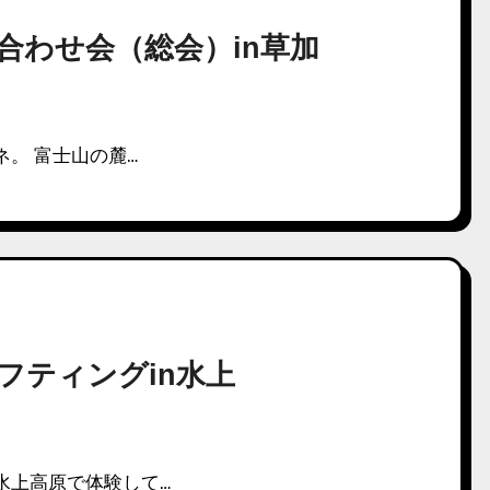
6 顔合わせ会（総会）in草加
ネ。 富士山の麓…
 ラフティングin水上
水上高原で体験して…