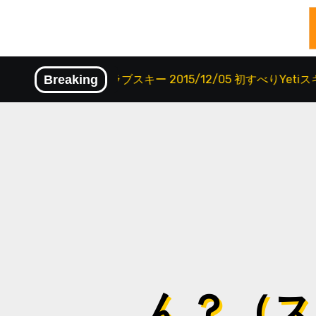
内
アー
Breaking
クラブスキー 2015/12/05 初すべりYetiスキーツア
容
を
ス
キ
ッ
プ
ん？（スキ